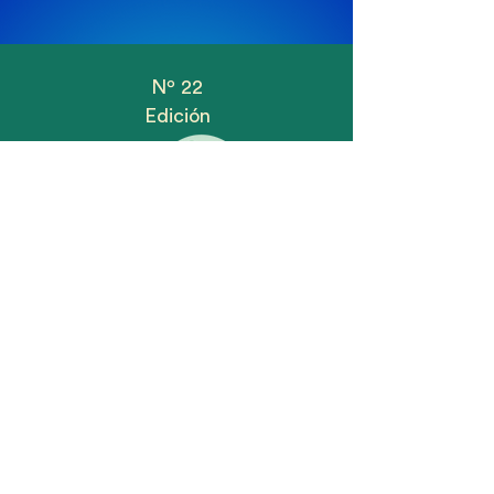
Nº 22
Edición
Arena Emprendedora
Abierto
CoFounder