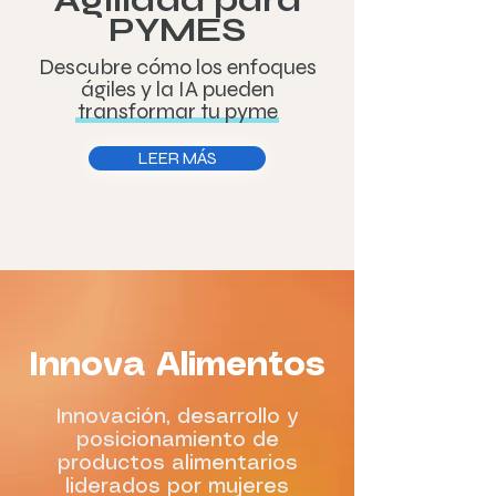
Agilidad para
PYMES
Descubre cómo los enfoques
ágiles y la IA pueden
transformar tu pyme
LEER MÁS
Innova Alimentos
Innovación, desarrollo y
posicionamiento de
productos alimentarios
liderados por mujeres