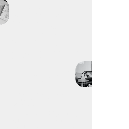
El programa combina
formación grupal,
mentorías
personalizadas y
trabajo práctico
aplicado al
emprendimiento de cada
participante. Este enfoque
permite integrar el
aprendizaje con la realidad
de cada negocio y facilitar
la implementación de
mejoras concretas.
Además, se promoverá la
creación de una
red
activa entre
emprendedoras,
mentores y especialistas
del sector alimentario,
fortaleciendo el ecosistema