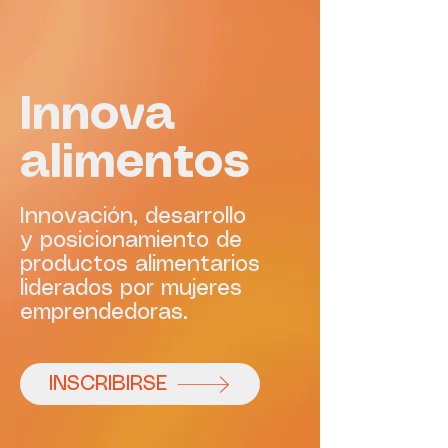
Innova
alimentos
Innovación, desarrollo
y posicionamiento de
productos alimentarios
liderados por mujeres
emprendedoras.
INSCRIBIRSE