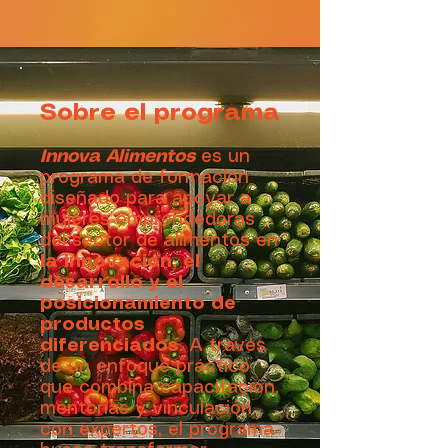
Sobre el programa
Innova Alimentos
es un
programa de formación
diseñado para apoyar a
mujeres emprendedoras
del sector de alimentos en
la innovación, el
desarrollo y el
posicionamiento de
productos
diferenciados
. A través
de un enfoque práctico
que combina capacitación,
mentorías y vinculación
con expertos, el programa