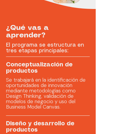
¿Qué vas a
aprender?
El programa se estructura en
tres etapas principales:
Conceptualización de
productos
Se trabajará en la identificación de
oportunidades de innovación
mediante metodologías como
Design Thinking, validación de
modelos de negocio y uso del
Business Model Canvas.
Diseño y desarrollo de
productos