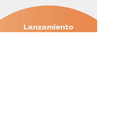
Lanzamiento
Este evento será una
oportunidad única para conocer
en profundidad el programa, su
enfoque y las herramientas que
ofrece para
transformar
ideas en productos reales
.
Además, podrás escuchar
experiencias de emprendedoras
que ya han sido parte de
ediciones anteriores, y
acercarte a metodologías
clave
como Food Design, que
forman parte del recorrido
formativo.