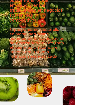
busca transformar
emprendimientos
tradicionales en negocios
sostenibles y
competitivos.
El programa se desarrolla
en modalidad online,
permitiendo la participación
de emprendedoras de todo
el país y garantizando el
acceso equitativo a
formación especializada.