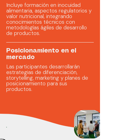
Incluye formación en inocuidad
alimentaria, aspectos regulatorios y
valor nutricional, integrando
conocimientos técnicos con
metodologías ágiles de desarrollo
de productos.
Posicionamiento en el
mercado
Las participantes desarrollarán
estrategias de diferenciación,
storytelling, marketing y planes de
posicionamiento para sus
productos.
Metodología