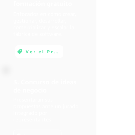
formación gratuito
Enfocados en cómo crear,
gestionar, desarrollar,
comercializar y escalar la
fábrica de software.
Ver el Programa
3. Concurso de ideas
de negocio
Presentaran sus
propuestas ante un jurado
integrado por
representantes